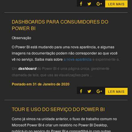
LER MAIS
DASHBOARDS PARA CONSUMIDORES DO
POWER BI
Observação
O Power BI está mudando para uma nova aparência, e algumas
imagens na documentação podem não corresponder ao que você
vê no serviço. Saiba mais sobre
a nova aparência
e experimente-a.
Um
do Power BI é uma página única, geralmente
dashboard
chamada de tela, que usa as visualizações para ...
Postado em
31 de Janeiro de 2020
LER MAIS
TOUR E USO DO SERVIÇO DO POWER BI
Como já vimos na unidade anterior, o fluxo de trabalho comum no
Microsoft Power BI é criar um relatório no Power BI Desktop,
publicá-lo no serviço do Power BI e compartilhá-lo com outras