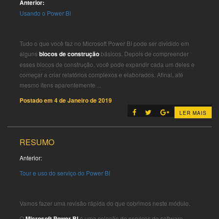
Anterior:
Usando o Power BI
Tudo o que você faz no Microsoft Power BI pode ser dividido em
alguns
blocos de construção
básicos. Depois de compreender
esses blocos de construção, você pode expandir cada um deles e
começar a criar relatórios complexos e elaborados. Afinal, até
mesmo itens aparentemente ...
Postado em
4 de Janeiro de 2019
LER MAIS
RESUMO
Anterior:
Tour e uso do serviço do Power BI
Vamos fazer uma revisão rápida do que cobrimos neste módulo.
O
Microsoft Power BI
é uma coleção de serviços de software,