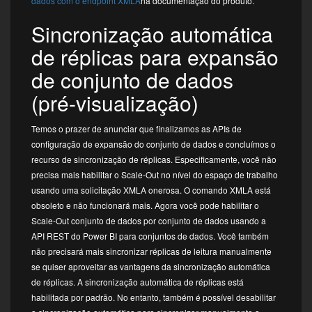
dados com o endpoint XMLA
na documentação do produto.
Sincronização automática
de réplicas para expansão
de conjunto de dados
(pré-visualização)
Temos o prazer de anunciar que finalizamos as APIs de
configuração de expansão do conjunto de dados e concluímos o
recurso de sincronização de réplicas. Especificamente, você não
precisa mais habilitar o Scale-Out no nível do espaço de trabalho
usando uma solicitação XMLA onerosa. O comando XMLA está
obsoleto e não funcionará mais. Agora você pode habilitar o
Scale-Out conjunto de dados por conjunto de dados usando a
API REST do Power BI para conjuntos de dados. Você também
não precisará mais sincronizar réplicas de leitura manualmente
se quiser aproveitar as vantagens da sincronização automática
de réplicas. A sincronização automática de réplicas está
habilitada por padrão. No entanto, também é possível desabilitar