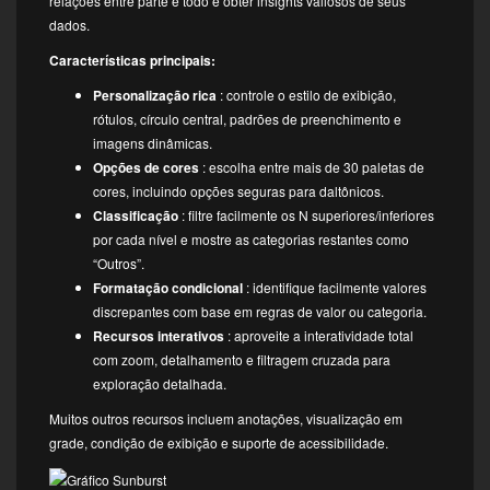
relações entre parte e todo e obter insights valiosos de seus
dados.
Características principais:
Personalização rica
: controle o estilo de exibição,
rótulos, círculo central, padrões de preenchimento e
imagens dinâmicas.
Opções de cores
: escolha entre mais de 30 paletas de
cores, incluindo opções seguras para daltônicos.
Classificação
: filtre facilmente os N superiores/inferiores
por cada nível e mostre as categorias restantes como
“Outros”.
Formatação condicional
: identifique facilmente valores
discrepantes com base em regras de valor ou categoria.
Recursos interativos
: aproveite a interatividade total
com zoom, detalhamento e filtragem cruzada para
exploração detalhada.
Muitos outros recursos incluem anotações, visualização em
grade, condição de exibição e suporte de acessibilidade.