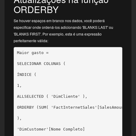
ORDERBY
Se houver espaços em branco nos dados, você poderá
especificar onde ordená-los adicionando 'BLANKS LAST' ou
'BLANKS FIRST'. Por exemplo, esta é uma expressão
perfeitamente válida:
Maior gasto =

SELECIONAR COLUNAS (

ÍNDICE (

1,

ALLSELECTED ( 'DimCliente' ),

ORDERBY (SUM( 'FactInternetSales'[SalesAmount] ),
),

'DimCustomer'[Nome Completo]
